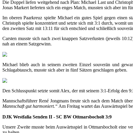
Die Doppel liefen weitgehend nach Plan: Michael Last und Christop
Jonas Markert lieferten sich ein enges Match, mussten sich aber im f
Im oberen Paarkreuz spielte Michael ein gutes Spiel gegen einen s
Christoph spielte konzentriert und setzte sich mit 3:1 durch, womit 
den zweiten Satz mit 13:11 für sich entschied und schließlich souver
Carsten musste sich nach zwei knappen Satzverlusten (jeweils 10:12)
nah an einem Satzgewinn.
Michael blieb auch in seinem zweiten Einzel souverän und gewann
Schlagabtausch, musste sich aber in fünf Sätzen geschlagen geben.
Den Schlusspunkt setzte somit Alex, der mit seinem 3:1-Erfolg den 9
Mannschaftsführer René Jongmans freute sich nach dem Match über
Mannschaft gut harmoniert.“
Am Freitag wartet das Auswärtsspiel bei
DJK Westfalia Senden II - SC BW Ottmarsbocholt 3:9
Unsere Zweite musste beim Auswärtsspiel in Ottmarsbocholt eine ver
zu halten.