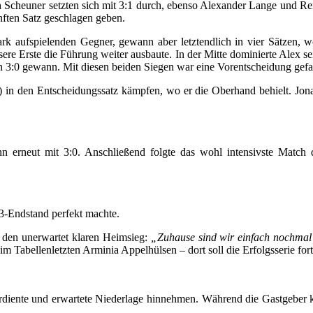
h Scheuner setzten sich mit 3:1 durch, ebenso Alexander Lange und 
ünften Satz geschlagen geben.
tark aufspielenden Gegner, gewann aber letztendlich in vier Sätzen,
unsere Erste die Führung weiter ausbaute. In der Mitte dominierte Alex 
än 3:0 gewann. Mit diesen beiden Siegen war eine Vorentscheidung gefa
 in den Entscheidungssatz kämpfen, wo er die Oberhand behielt. Jonas
 erneut mit 3:0. Anschließend folgte das wohl intensivste Match de
:3-Endstand perfekt machte.
 den unerwartet klaren Heimsieg:
„Zuhause sind wir einfach nochmal 
m Tabellenletzten Arminia Appelhülsen – dort soll die Erfolgsserie for
diente und erwartete Niederlage hinnehmen. Während die Gastgeber klar