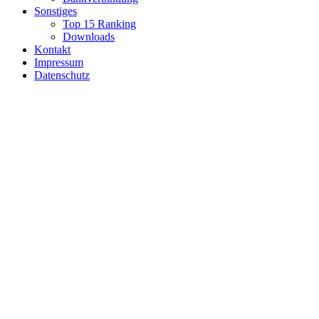
Sonstiges
Top 15 Ranking
Downloads
Kontakt
Impressum
Datenschutz
UNSER SPIELLOKAL IN SENDEN
Gastspieler sind herzlich zum Training eingeladen.