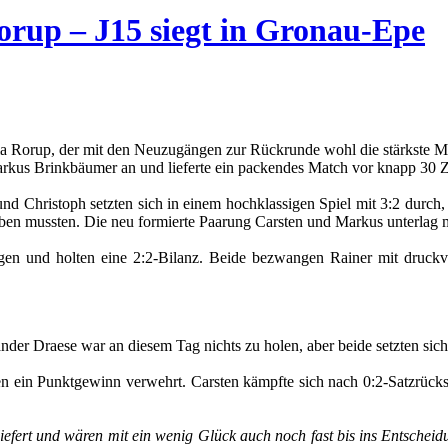
orup – J15 siegt in Gronau-Epe
Rorup, der mit den Neuzugängen zur Rückrunde wohl die stärkste Mann
kus Brinkbäumer an und lieferte ein packendes Match vor knapp 30 
l und Christoph setzten sich in einem hochklassigen Spiel mit 3:2 dur
en mussten. Die neu formierte Paarung Carsten und Markus unterlag m
ngen und holten eine 2:2-Bilanz. Beide bezwangen Rainer mit druc
ander Draese war an diesem Tag nichts zu holen, aber beide setzten s
en ein Punktgewinn verwehrt. Carsten kämpfte sich nach 0:2-Satzrückst
iefert und wären mit ein wenig Glück auch noch fast bis ins Entsch