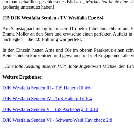
ein mannschaftlich geschlossenes Bild ab.
„Markus hat heute eine sta
großartig unterstützt haben!
J15 DJK Westfalia Senden - TV Westfalia Epe 6:4
Am Samstagnachmittag trat unsere J15 beim Tabellennachbarn aus Ep
Emma Möller an den Start und erwischte einen perfekten Auftakt i
nachlegten – die 2:0-Führung war perfekt.
In den Einzeln hatten Arne und Ole im oberen Paarkreuz einen sch
Beide spielten konzentriert und gewannen mit viel Engagement alle v
„Eine tolle Leistung unserer J15“
, lobte Jugendwart Michael den Er
Weitere Ergebnisse:
DJK Westfalia Senden III - TuS Haltern III 4:6
DJK Westfalia Senden IV - TuS Haltern IV 6:4
DJK Westfalia Senden V - TuS Ascheberg III 0:10
DJK Westfalia Senden VI - Schwarz-Weiß Havixbeck 2:8